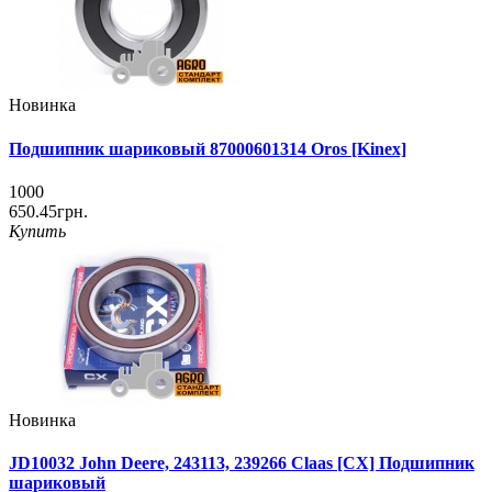
Новинка
Подшипник шариковый 87000601314 Oros [Kinex]
1000
650.45грн.
Купить
Новинка
JD10032 John Deere, 243113, 239266 Claas [CX] Подшипник
шариковый