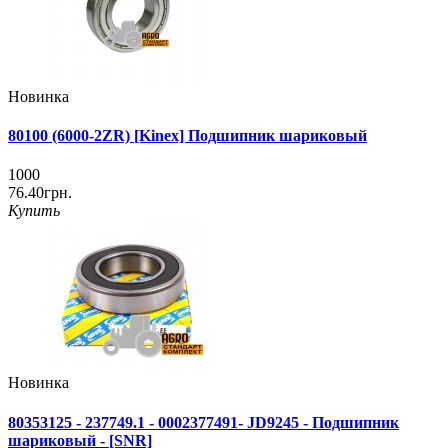
Новинка
80100 (6000-2ZR) [Kinex] Подшипник шариковый
1000
76.40грн.
Купить
Новинка
80353125 - 237749.1 - 0002377491- JD9245 - Подшипник
шариковый - [SNR]