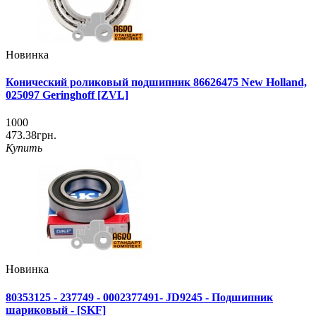
Новинка
Конический роликовый подшипник 86626475 New Holland,
025097 Geringhoff [ZVL]
1000
473.38грн.
Купить
Новинка
80353125 - 237749 - 0002377491- JD9245 - Подшипник
шариковый - [SKF]