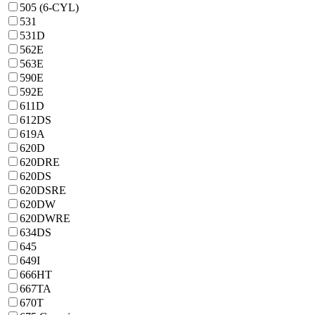
505 (6-CYL)
531
531D
562E
563E
590E
592E
611D
612DS
619A
620D
620DRE
620DS
620DSRE
620DW
620DWRE
634DS
645
649I
666HT
667TA
670T