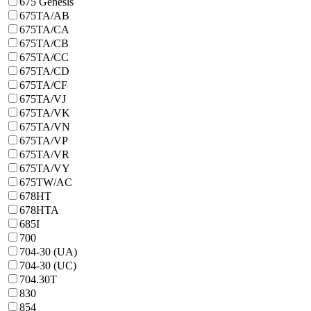
675 Genesis
675TA/AB
675TA/CA
675TA/CB
675TA/CC
675TA/CD
675TA/CF
675TA/VJ
675TA/VK
675TA/VN
675TA/VP
675TA/VR
675TA/VY
675TW/AC
678HT
678HTA
685I
700
704-30 (UA)
704-30 (UC)
704.30T
830
854