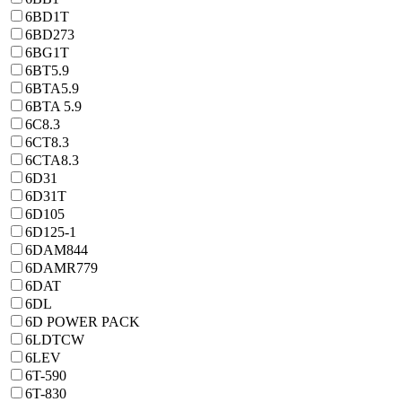
6BD1T
6BD273
6BG1T
6BT5.9
6BTA5.9
6BTA 5.9
6C8.3
6CT8.3
6CTA8.3
6D31
6D31T
6D105
6D125-1
6DAM844
6DAMR779
6DAT
6DL
6D POWER PACK
6LDTCW
6LEV
6T-590
6T-830