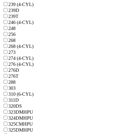
239 (4-CYL)
239D
239T
246 (4-CYL)
248
256
268
268 (4-CYL)
273
274 (4-CYL)
276 (4-CYL)
276D
276T
288
303
310 (6-CYL)
311D
320DS
323DMHPU
324DMHPU
325CMHPU
325DMHPU