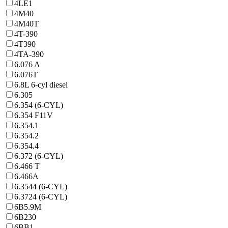
4LE1
4M40
4M40T
4T-390
4T390
4TA-390
6.076 A
6.076T
6.8L 6-cyl diesel
6.305
6.354 (6-CYL)
6.354 F11V
6.354.1
6.354.2
6.354.4
6.372 (6-CYL)
6.466 T
6.466A
6.3544 (6-CYL)
6.3724 (6-CYL)
6B5.9M
6B230
6BB1