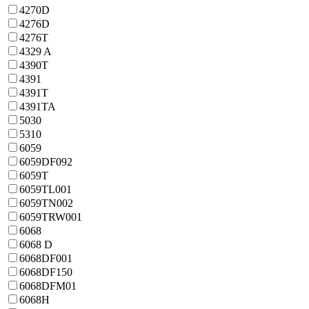
4270D
4276D
4276T
4329 A
4390T
4391
4391T
4391TA
5030
5310
6059
6059DF092
6059T
6059TL001
6059TN002
6059TRW001
6068
6068 D
6068DF001
6068DF150
6068DFM01
6068H