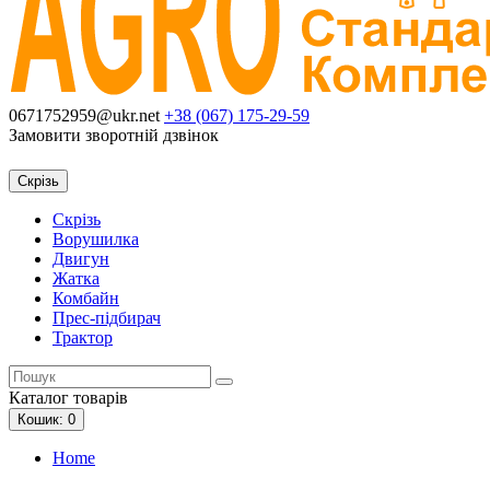
0671752959@ukr.net
+38 (067)
175-29-59
Замовити зворотній дзвінок
Скрізь
Скрізь
Ворушилка
Двигун
Жатка
Комбайн
Прес-підбирач
Трактор
Каталог
товарів
Кошик
: 0
Home