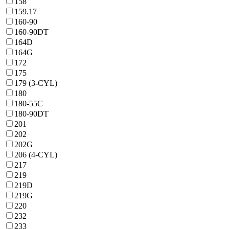
158
159.17
160-90
160-90DT
164D
164G
172
175
179 (3-CYL)
180
180-55C
180-90DT
201
202
202G
206 (4-CYL)
217
219
219D
219G
220
232
233