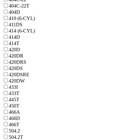
404C-22T
404D
410 (6-CYL)
411DS
414 (6-CYL)
414D
414T
420D
420DR
420DRS
420DS
420DSRE
420DW
433I
433T
445T
450T
466A
466D
466T
504.2
504.2T