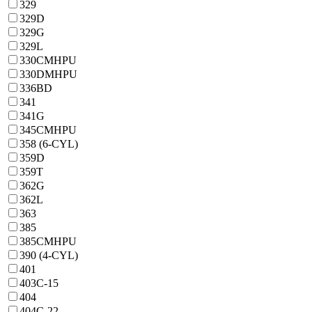
329
329D
329G
329L
330CMHPU
330DMHPU
336BD
341
341G
345CMHPU
358 (6-CYL)
359D
359T
362G
362L
363
385
385CMHPU
390 (4-CYL)
401
403C-15
404
404C-22