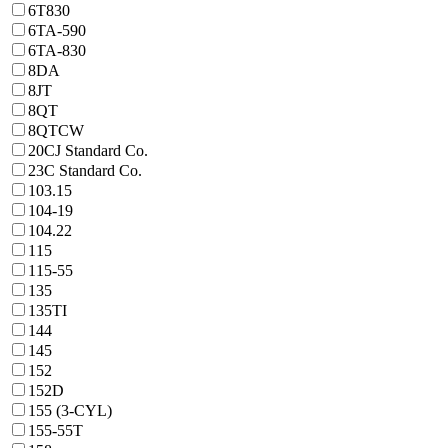
6T830
6TA-590
6TA-830
8DA
8JT
8QT
8QTCW
20CJ Standard Co.
23C Standard Co.
103.15
104-19
104.22
115
115-55
135
135TI
144
145
152
152D
155 (3-CYL)
155-55T