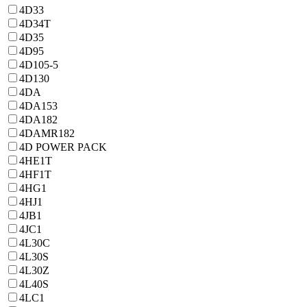
4D33
4D34T
4D35
4D95
4D105-5
4D130
4DA
4DA153
4DA182
4DAMR182
4D POWER PACK
4HE1T
4HF1T
4HG1
4HJ1
4JB1
4JC1
4L30C
4L30S
4L30Z
4L40S
4LC1