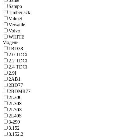
Same
Sampo
Timberjack
Valmet
Versatile
Volvo
WHITE
Модель:
1BD38
2.0 TDCi
2.2 TDCi
2.4 TDCi
2.9l
2AB1
2BD77
2BDMR77
2L30C
2L30S
2L30Z
2L40S
3-290
3.152
3.152.2