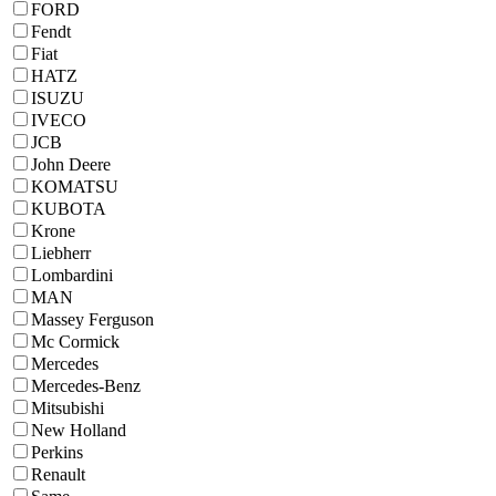
FORD
Fendt
Fiat
HATZ
ISUZU
IVECO
JCB
John Deere
KOMATSU
KUBOTA
Krone
Liebherr
Lombardini
MAN
Massey Ferguson
Mc Cormick
Mercedes
Mercedes-Benz
Mitsubishi
New Holland
Perkins
Renault