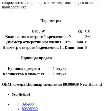
гидросистеме, поршня с манжетом, толкающего штока и
пылесборника.
Параметры
Вес , W
kg
0.8
Количество отверстий крепления , N
2+2
Диаметр отверстий крепления , Dm
mm
8
Диаметр отверстий крепления, 1 , Dmm
mm
8
Единицы продаж
Единица продажи
1 штука
Количество в упаковке
1 штука
OEM номера Цилиндр сцепления 80396930 New Holland
New Holland
396930
80396930