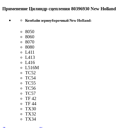
Применение Цилиндр сцепления 80396930 New Holland
Комбайн зерноуборочный New Holland:
8050
8060
8070
8080
L411
L413
L416
L516M
TC52
TC54
TC55
TC56
TC57
TF 42
TF 44
TX30
TX32
TX34