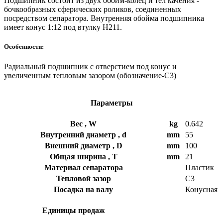
Подшипник состоит из двух обойм-колец и тел качения -
бочкообразных сферических роликов, соединенных
посредством сепаратора. Внутренняя обойма подшипника
имеет конус 1:12 под втулку H211.
Особенности:
Радиальный подшипник с отверстием под конус и
увеличенным тепловым зазором (обозначение-С3)
Параметры
Вес , W
kg
0.642
Внутренний диаметр , d
mm
55
Внешний диаметр , D
mm
100
Общая ширина , T
mm
21
Материал сепаратора
Пластик
Тепловой зазор
C3
Посадка на валу
Конусная
Единицы продаж