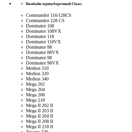
Комбайн зерноуборочный Claas:
Commandor 116/128CS
Commandor 228 CS
Dominator 108
Dominator 108VX
Dominator 118
Dominator 118VX
Dominator 88
Dominator 88VX
Dominator 98
Dominator 98VX
Medion 310
Medion 320
Medion 340
Mega 202
Mega 204
Mega 208
Mega 218
Mega II 202 II
Mega II 203 II
Mega II 204 II
Mega II 208 II
Mega II 218 II
Tucano 320