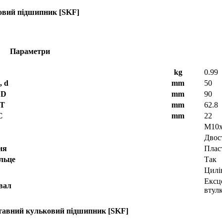
ковий підшипник [SKF]
Параметри
kg
0.99
, d
mm
50
 D
mm
90
 T
mm
62.8
C
mm
22
M10x
Двос
ня
Плас
льце
Так
Цилі
Ексц
вал
втул
ставний кульковий підшипник [SKF]