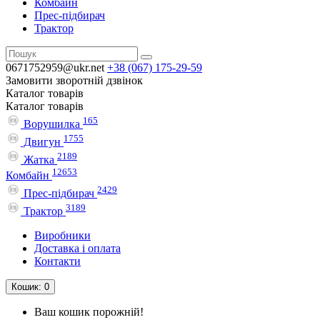
Комбайн
Прес-підбирач
Трактор
0671752959@ukr.net
+38 (067)
175-29-59
Замовити зворотній дзвінок
Каталог
товарів
Каталог
товарів
165
Ворушилка
1755
Двигун
2189
Жатка
12653
Комбайн
2429
Прес-підбирач
3189
Трактор
Виробники
Доставка і оплата
Контакти
Кошик
: 0
Ваш кошик порожній!