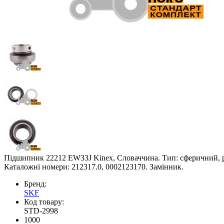
Підшипник 22212 EW33J Kinex, Словаччина. Тип: сферичний, роли
Каталожні номери: 212317.0, 0002123170. Замінник.
Бренд:
SKF
Код товару:
STD-2998
1000