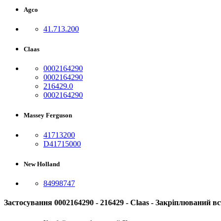
Agco
41.713.200
Claas
0002164290
0002164290
216429.0
0002164290
Massey Ferguson
41713200
D41715000
New Holland
84998747
Застосування 0002164290 - 216429 - Claas - Закріплюваний 