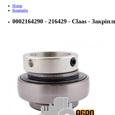
Home
Комбайн
0002164290 - 216429 - Claas - Закр