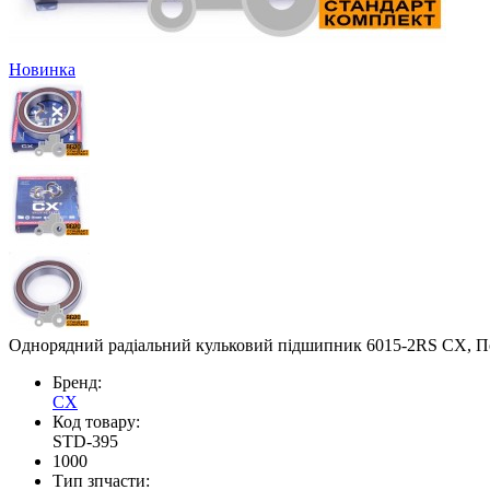
Новинка
Однорядний радіальний кульковий підшипник 6015-2RS CX, По
Бренд:
CX
Код товару:
STD-395
1000
Тип зпчасти: