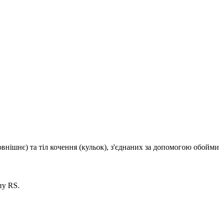
внішнє) та тіл кочення (кульок), з'єднаних за допомогою обойми 
пу RS.