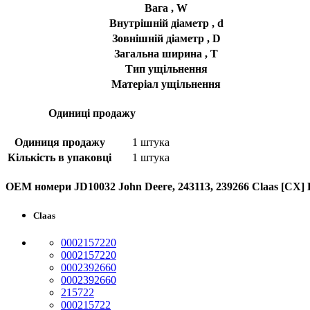
Вага , W
Внутрішній діаметр , d
Зовнішній діаметр , D
Загальна ширина , T
Тип ущільнення
Матеріал ущільнення
Одиниці продажу
Одиниця продажу
1 штука
Кількість в упаковці
1 штука
OEM номери JD10032 John Deere, 243113, 239266 Claas [CX
Claas
0002157220
0002157220
0002392660
0002392660
215722
000215722