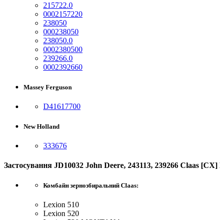
215722.0
0002157220
238050
000238050
238050.0
0002380500
239266.0
0002392660
Massey Ferguson
D41617700
New Holland
333676
Застосування JD10032 John Deere, 243113, 239266 Claas [C
Комбайн зернозбиральний Claas:
Lexion 510
Lexion 520