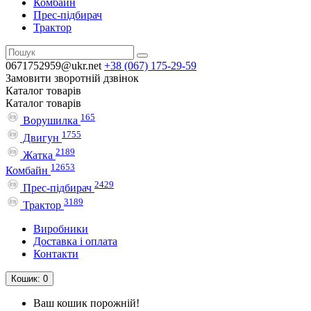
Комбайн
Прес-підбирач
Трактор
0671752959@ukr.net
+38 (067)
175-29-59
Замовити зворотній дзвінок
Каталог
товарів
Каталог
товарів
165
Ворушилка
1755
Двигун
2189
Жатка
12653
Комбайн
2429
Прес-підбирач
3189
Трактор
Виробники
Доставка і оплата
Контакти
Кошик
: 0
Ваш кошик порожній!