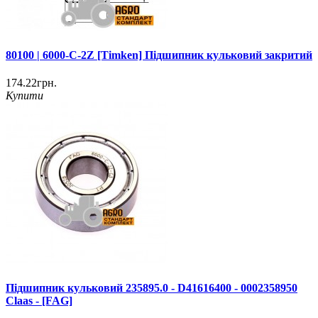
80100 | 6000-C-2Z [Timken] Підшипник кульковий закритий
174.22грн.
Купити
Пiдшипник кульковий 235895.0 - D41616400 - 0002358950
Claas - [FAG]