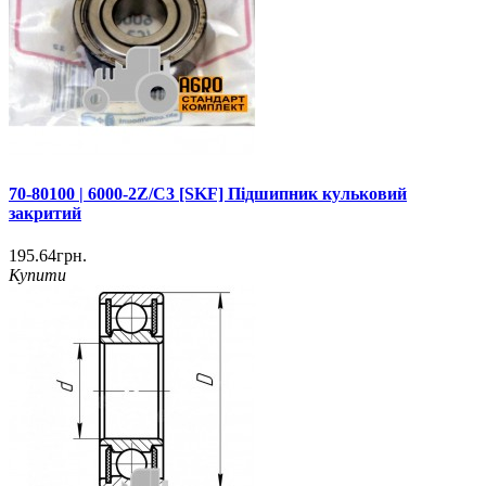
70-80100 | 6000-2Z/C3 [SKF] Підшипник кульковий
закритий
195.64грн.
Купити