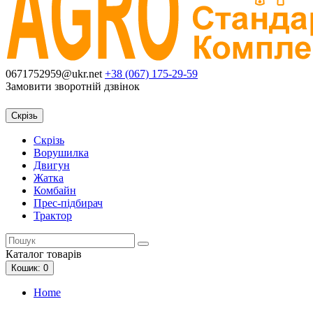
0671752959@ukr.net
+38 (067)
175-29-59
Замовити зворотній дзвінок
Скрізь
Скрізь
Ворушилка
Двигун
Жатка
Комбайн
Прес-підбирач
Трактор
Каталог
товарів
Кошик
: 0
Home