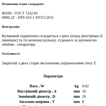
Позначення згідно стандартів:
80100 - ГОСТ 7242-81
6000-2Z - DIN 625-1 ISO15:2011
Конструкція:
Кульковий підшипник складається з двох кілець (внутрішнє й
зовнішнє) та тіл кочення (кульок), з'єднаних за допомогою
обойми - сепаратора.
Особливості:
Закритий з двох сторін металевими ущільненнями типу Z
Параметри
Вага , W
kg
0.02
Внутрішній діаметр , d
mm
10
Зовнішній діаметр , D
mm
26
Загальна ширина , T
mm
8