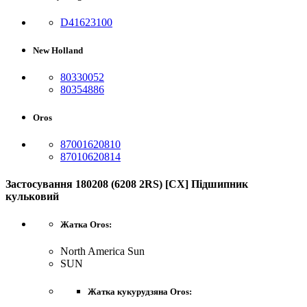
D41623100
New Holland
80330052
80354886
Oros
87001620810
87010620814
Застосування 180208 (6208 2RS) [CХ] Пiдшипник
кульковий
Жатка Oros:
North America Sun
SUN
Жатка кукурудзяна Oros: