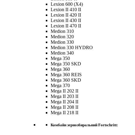
Lexion 600 (X4)
Lexion II 410 II
Lexion II 420 II
Lexion II 430 II
Lexion II 470 II
Medion 310
Medion 320
Medion 330
Medion 330 HYDRO
Medion 340
Mega 350
Mega 350 SKD
Mega 360
Mega 360 REIS
Mega 360 SKD
Mega 370
Mega II 202 II
Mega II 203 II
Mega II 204 II
Mega II 208 II
Mega II 218 II
Комбайн зернозбиральний Fortschritt: