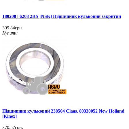
180208 | 6208 2RS [NSK] Підшипник кульковий закритий
399.84грн.
Купити
Підшипник кульковий 238504 Claas, 80330052 New Holland
[Kinex]
370.57грн.