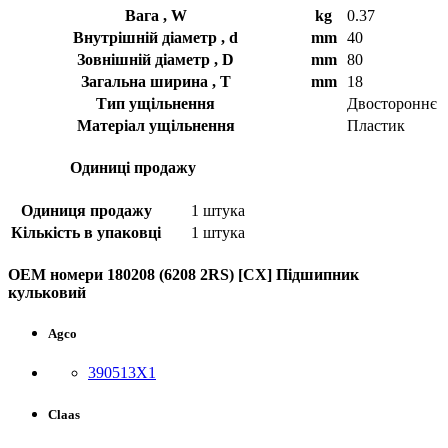
Вага , W
kg
0.37
Внутрішній діаметр , d
mm
40
Зовнішній діаметр , D
mm
80
Загальна ширина , T
mm
18
Тип ущільнення
Двостороннє
Матеріал ущільнення
Пластик
Одиниці продажу
Одиниця продажу
1 штука
Кількість в упаковці
1 штука
OEM номери 180208 (6208 2RS) [CХ] Пiдшипник
кульковий
Agco
390513X1
Claas