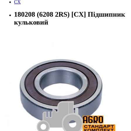
CX
180208 (6208 2RS) [CХ] Пiдшипник
кульковий