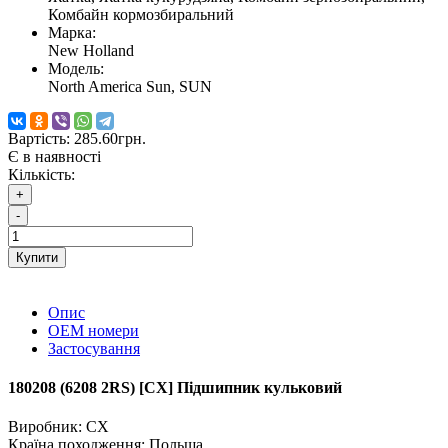
Комбайн кормозбиральний
Марка:
New Holland
Модель:
North America Sun, SUN
Вартість:
285.60грн.
Є в наявності
Кількість:
+
-
Купити
Опис
ОЕМ номери
Застосування
180208 (6208 2RS) [CХ] Пiдшипник кульковий
Виробник:
CX
Країна походження:
Польща