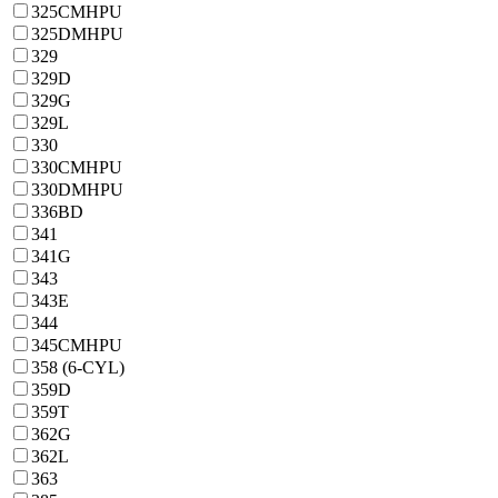
325CMHPU
325DMHPU
329
329D
329G
329L
330
330CMHPU
330DMHPU
336BD
341
341G
343
343E
344
345CMHPU
358 (6-CYL)
359D
359T
362G
362L
363