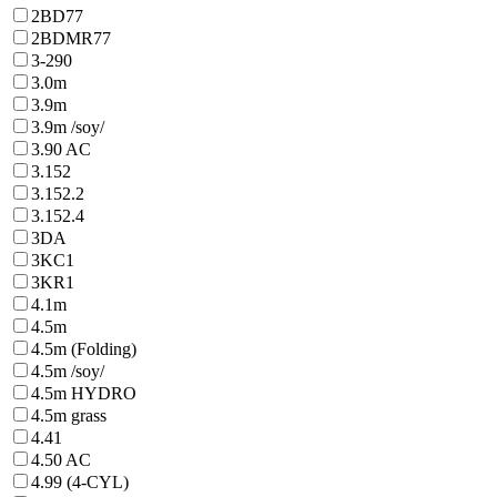
2BD77
2BDMR77
3-290
3.0m
3.9m
3.9m /soy/
3.90 AC
3.152
3.152.2
3.152.4
3DA
3KC1
3KR1
4.1m
4.5m
4.5m (Folding)
4.5m /soy/
4.5m HYDRO
4.5m grass
4.41
4.50 AC
4.99 (4-CYL)