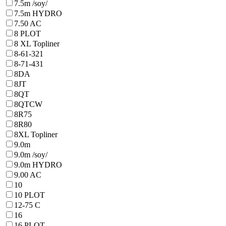
7.5m /soy/
7.5m HYDRO
7.50 AC
8 PLOT
8 XL Topliner
8-61-321
8-71-431
8DA
8JT
8QT
8QTCW
8R75
8R80
8XL Topliner
9.0m
9.0m /soy/
9.0m HYDRO
9.00 AC
10
10 PLOT
12-75 C
16
16 PLOT