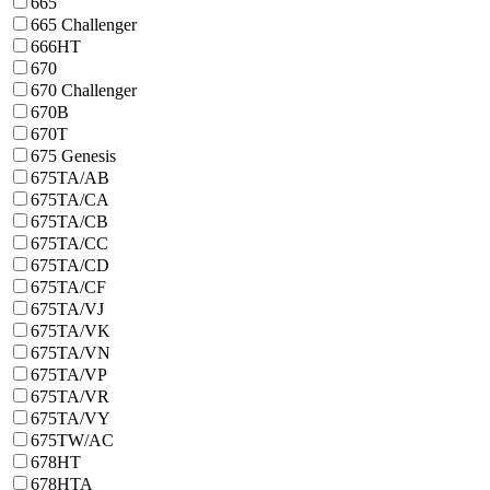
665
665 Challenger
666HT
670
670 Challenger
670B
670T
675 Genesis
675TA/AB
675TA/CA
675TA/CB
675TA/CC
675TA/CD
675TA/CF
675TA/VJ
675TA/VK
675TA/VN
675TA/VP
675TA/VR
675TA/VY
675TW/AC
678HT
678HTA