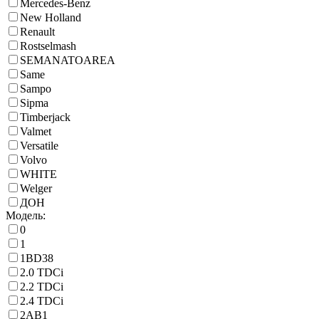
Mercedes-Benz
New Holland
Renault
Rostselmash
SEMANATOAREA
Same
Sampo
Sipma
Timberjack
Valmet
Versatile
Volvo
WHITE
Welger
ДОН
Модель:
0
1
1BD38
2.0 TDCi
2.2 TDCi
2.4 TDCi
2AB1