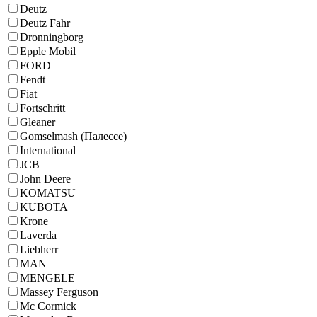
Deutz
Deutz Fahr
Dronningborg
Epple Mobil
FORD
Fendt
Fiat
Fortschritt
Gleaner
Gomselmash (Палессе)
International
JCB
John Deere
KOMATSU
KUBOTA
Krone
Laverda
Liebherr
MAN
MENGELE
Massey Ferguson
Mc Cormick