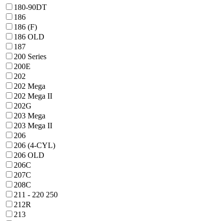
180-90DT
186
186 (F)
186 OLD
187
200 Series
200E
202
202 Mega
202 Mega II
202G
203 Mega
203 Mega II
206
206 (4-CYL)
206 OLD
206C
207C
208C
211 - 220 250
212R
213