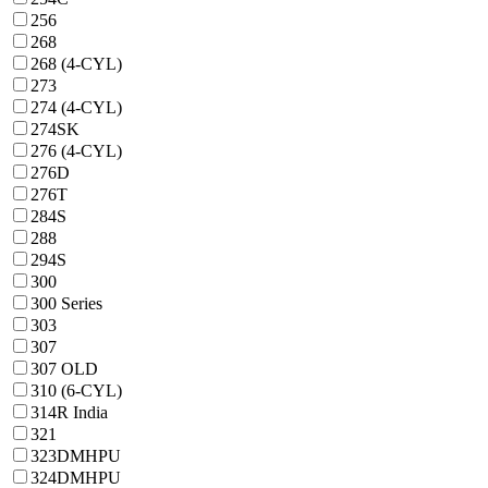
256
268
268 (4-CYL)
273
274 (4-CYL)
274SK
276 (4-CYL)
276D
276T
284S
288
294S
300
300 Series
303
307
307 OLD
310 (6-CYL)
314R India
321
323DMHPU
324DMHPU