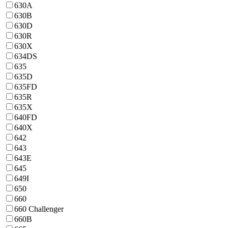
630A
630B
630D
630R
630X
634DS
635
635D
635FD
635R
635X
640FD
640X
642
643
643E
645
649I
650
660
660 Challenger
660B