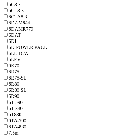
6C8.3
6CT8.3
6CTA8.3
6DAM844
6DAMR779
6DAT
6DL
6D POWER PACK
6LDTCW
6LEV
6R70
6R75
6R75-SL
6R80
6R80-SL
6R90
6T-590
6T-830
6T830
6TA-590
6TA-830
7.5m