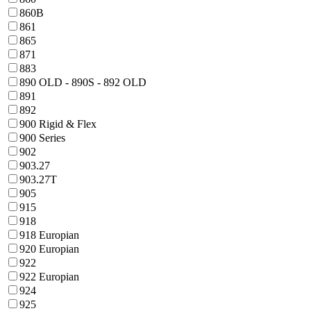
860B
861
865
871
883
890 OLD - 890S - 892 OLD
891
892
900 Rigid & Flex
900 Series
902
903.27
903.27T
905
915
918
918 Europian
920 Europian
922
922 Europian
924
925