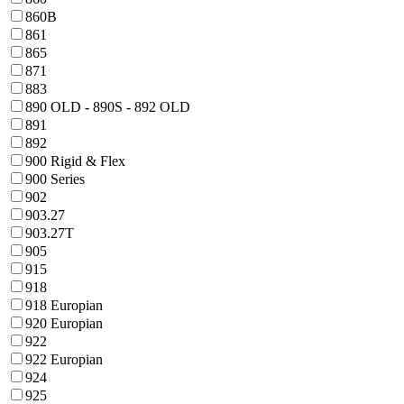
860B
861
865
871
883
890 OLD - 890S - 892 OLD
891
892
900 Rigid & Flex
900 Series
902
903.27
903.27T
905
915
918
918 Europian
920 Europian
922
922 Europian
924
925