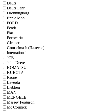
Deutz
Deutz Fahr
Dronningborg
Epple Mobil
FORD
Fendt
Fiat
Fortschritt
Gleaner
Gomselmash (Палессе)
International
JCB
John Deere
KOMATSU
KUBOTA
Krone
Laverda
Liebherr
MAN
MENGELE
Massey Ferguson
Mc Cormick