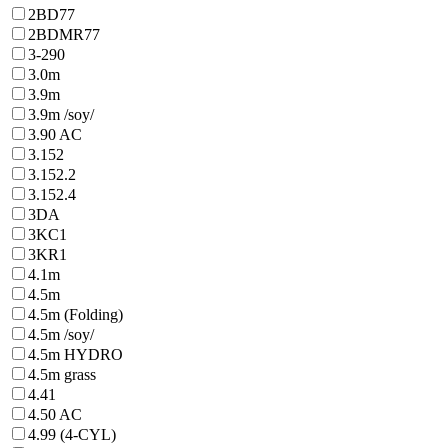
2BD77
2BDMR77
3-290
3.0m
3.9m
3.9m /soy/
3.90 AC
3.152
3.152.2
3.152.4
3DA
3KC1
3KR1
4.1m
4.5m
4.5m (Folding)
4.5m /soy/
4.5m HYDRO
4.5m grass
4.41
4.50 AC
4.99 (4-CYL)