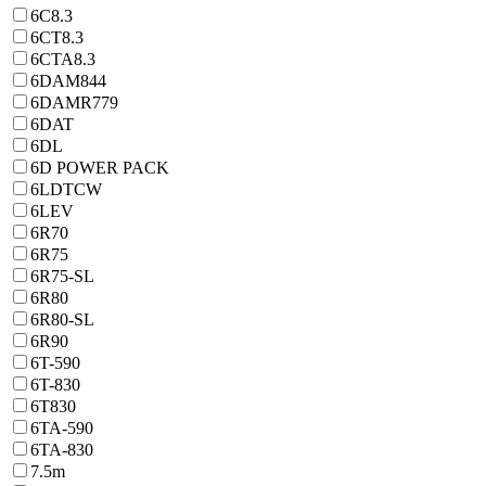
6C8.3
6CT8.3
6CTA8.3
6DAM844
6DAMR779
6DAT
6DL
6D POWER PACK
6LDTCW
6LEV
6R70
6R75
6R75-SL
6R80
6R80-SL
6R90
6T-590
6T-830
6T830
6TA-590
6TA-830
7.5m