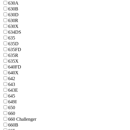
630A
630B
630D
630R
630X
634DS
635
635D
635FD
635R
635X
640FD
640X
642
643
643E
645
649I
650
660
660 Challenger
660B