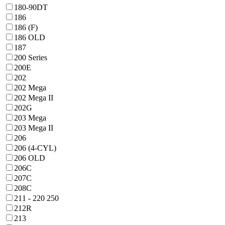
180-90DT
186
186 (F)
186 OLD
187
200 Series
200E
202
202 Mega
202 Mega II
202G
203 Mega
203 Mega II
206
206 (4-CYL)
206 OLD
206C
207C
208C
211 - 220 250
212R
213