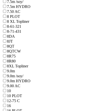
7.5m /soy/
7.5m HYDRO
7.50 AC
8 PLOT
8 XL Topliner
8-61-321
8-71-431
8DA
8JT
8QT
8QTCW
8R75
8R80
8XL Topliner
9.0m
9.0m /soy/
9.0m HYDRO
9.00 AC
10
10 PLOT
12-75 C
16
16 PLOT