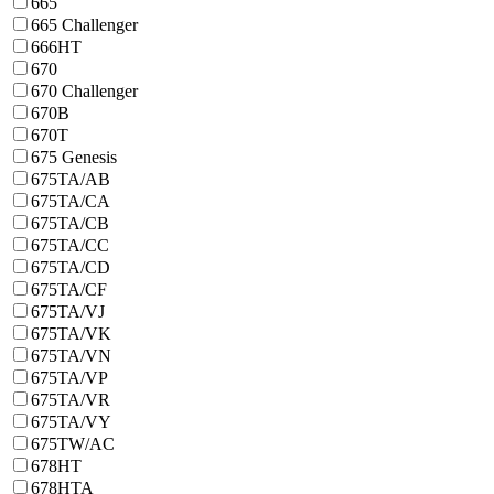
665
665 Challenger
666HT
670
670 Challenger
670B
670T
675 Genesis
675TA/AB
675TA/CA
675TA/CB
675TA/CC
675TA/CD
675TA/CF
675TA/VJ
675TA/VK
675TA/VN
675TA/VP
675TA/VR
675TA/VY
675TW/AC
678HT
678HTA