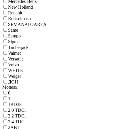
Mercedes-Benz
New Holland
Renault
Rostselmash
SEMANATOAREA
Same
Sampo
Sipma
Timberjack
Valmet
Versatile
Volvo
WHITE
Welger
ДОН
Модель:
0
1
1BD38
2.0 TDCi
2.2 TDCi
2.4 TDCi
2AB1