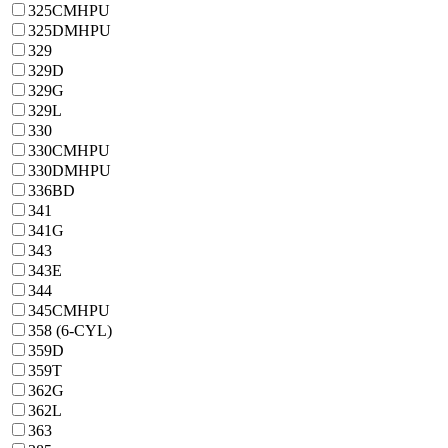
325CMHPU
325DMHPU
329
329D
329G
329L
330
330CMHPU
330DMHPU
336BD
341
341G
343
343E
344
345CMHPU
358 (6-CYL)
359D
359T
362G
362L
363