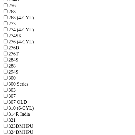
256
268
268 (4-CYL)
273
274 (4-CYL)
274SK
276 (4-CYL)
276D
276T
284S
288
294S
300
300 Series
303
307
307 OLD
310 (6-CYL)
314R India
321
323DMHPU
324DMHPU