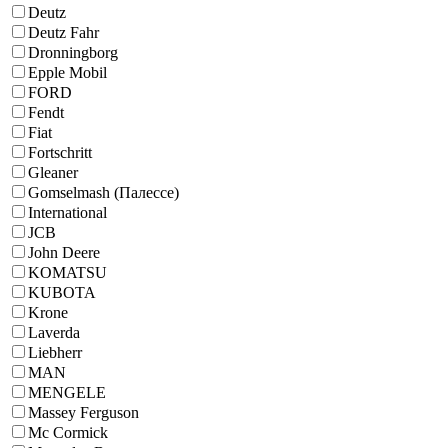
Deutz
Deutz Fahr
Dronningborg
Epple Mobil
FORD
Fendt
Fiat
Fortschritt
Gleaner
Gomselmash (Палессе)
International
JCB
John Deere
KOMATSU
KUBOTA
Krone
Laverda
Liebherr
MAN
MENGELE
Massey Ferguson
Mc Cormick