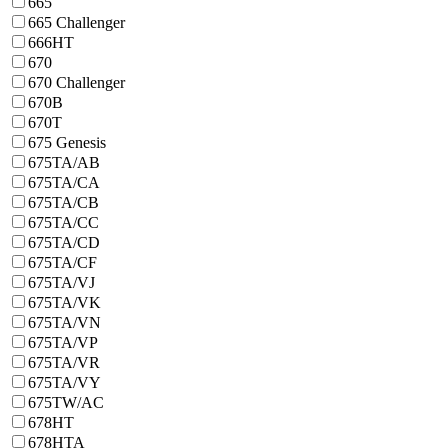
665
665 Challenger
666HT
670
670 Challenger
670B
670T
675 Genesis
675TA/AB
675TA/CA
675TA/CB
675TA/CC
675TA/CD
675TA/CF
675TA/VJ
675TA/VK
675TA/VN
675TA/VP
675TA/VR
675TA/VY
675TW/AC
678HT
678HTA