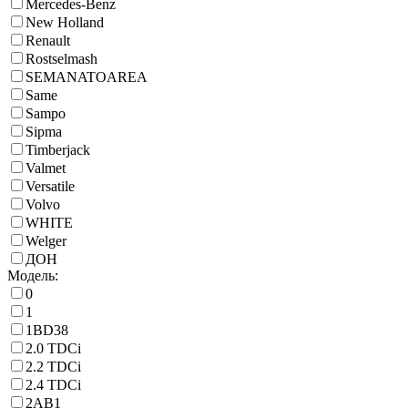
Mercedes-Benz
New Holland
Renault
Rostselmash
SEMANATOAREA
Same
Sampo
Sipma
Timberjack
Valmet
Versatile
Volvo
WHITE
Welger
ДОН
Модель:
0
1
1BD38
2.0 TDCi
2.2 TDCi
2.4 TDCi
2AB1