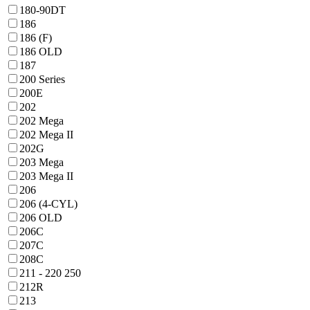
180-90DT
186
186 (F)
186 OLD
187
200 Series
200E
202
202 Mega
202 Mega II
202G
203 Mega
203 Mega II
206
206 (4-CYL)
206 OLD
206C
207C
208C
211 - 220 250
212R
213