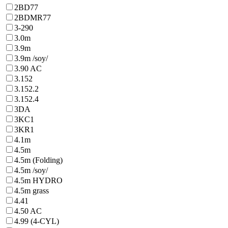
2BD77
2BDMR77
3-290
3.0m
3.9m
3.9m /soy/
3.90 AC
3.152
3.152.2
3.152.4
3DA
3KC1
3KR1
4.1m
4.5m
4.5m (Folding)
4.5m /soy/
4.5m HYDRO
4.5m grass
4.41
4.50 AC
4.99 (4-CYL)