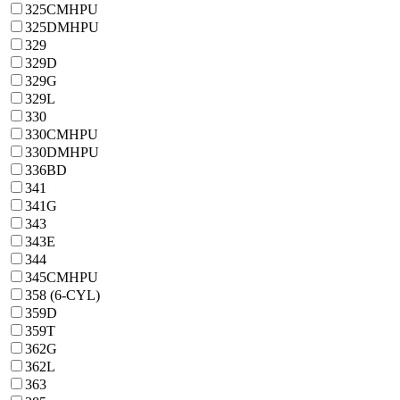
325CMHPU
325DMHPU
329
329D
329G
329L
330
330CMHPU
330DMHPU
336BD
341
341G
343
343E
344
345CMHPU
358 (6-CYL)
359D
359T
362G
362L
363