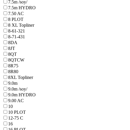
7.5m /soy/
7.5m HYDRO
7.50 AC
8 PLOT
8 XL Topliner
8-61-321
8-71-431
8DA
8JT
8QT
8QTCW
8R75
8R80
8XL Topliner
9.0m
9.0m /soy/
9.0m HYDRO
9.00 AC
10
10 PLOT
12-75 C
16
16 PLOT