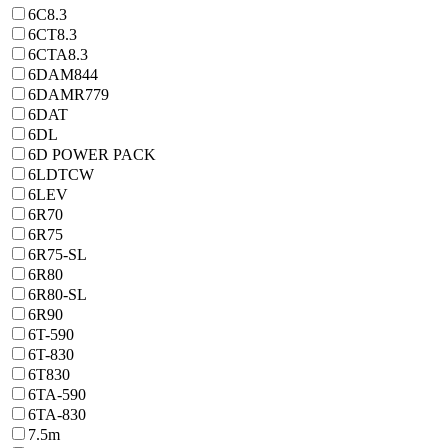
6C8.3
6CT8.3
6CTA8.3
6DAM844
6DAMR779
6DAT
6DL
6D POWER PACK
6LDTCW
6LEV
6R70
6R75
6R75-SL
6R80
6R80-SL
6R90
6T-590
6T-830
6T830
6TA-590
6TA-830
7.5m