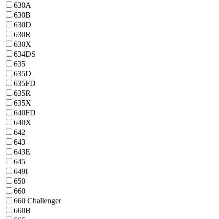
630A
630B
630D
630R
630X
634DS
635
635D
635FD
635R
635X
640FD
640X
642
643
643E
645
649I
650
660
660 Challenger
660B