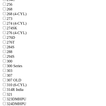
256
268
268 (4-CYL)
273
274 (4-CYL)
274SK
276 (4-CYL)
276D
276T
284S
288
294S
300
300 Series
303
307
307 OLD
310 (6-CYL)
314R India
321
323DMHPU
324DMHPU