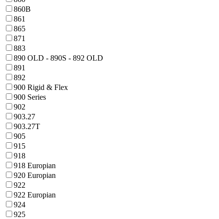
860B
861
865
871
883
890 OLD - 890S - 892 OLD
891
892
900 Rigid & Flex
900 Series
902
903.27
903.27T
905
915
918
918 Europian
920 Europian
922
922 Europian
924
925